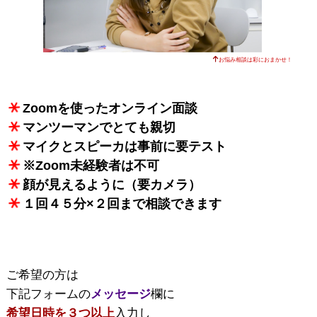
お悩み相談は彩におまかせ！
Zoomを使ったオンライン面談
マンツーマンでとても親切
マイクとスピーカは事前に要テスト
※Zoom未経験者は不可
顔が見えるように（要カメラ）
１回４５分×２回まで相談できます
ご希望の方は
下記フォームの
メッセージ
欄に
希望日時を３つ以上
入力し